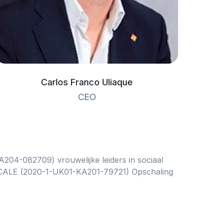
Carlos Franco Uliaque
CEO
204-082709) vrouwelijke leiders in sociaal
SCALE (2020-1-UK01-KA201-79721) Opschaling