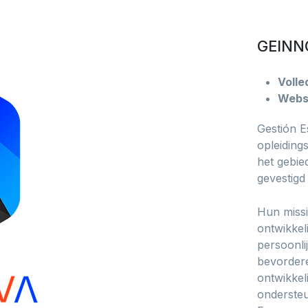
GEINN
Volle
Webs
Gestión E
opleiding
het gebie
gevestigd
Hun missi
ontwikkel
persoonli
bevorder
ontwikkel
ondersteu