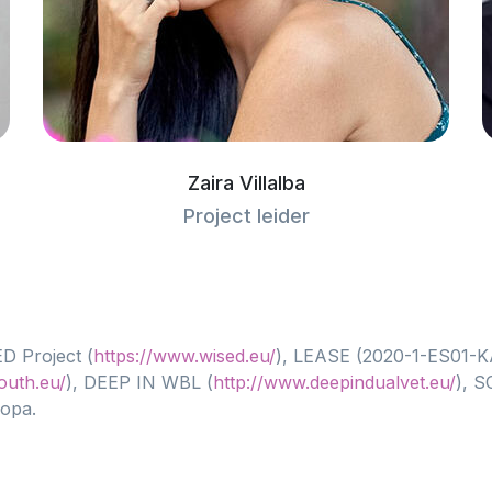
Zaira Villalba
Project leider
D Project (
https://www.wised.eu/
), LEASE (2020-1-ES01-KA
outh.eu/
), DEEP IN WBL (
http://www.deepindualvet.eu/
), 
ropa.