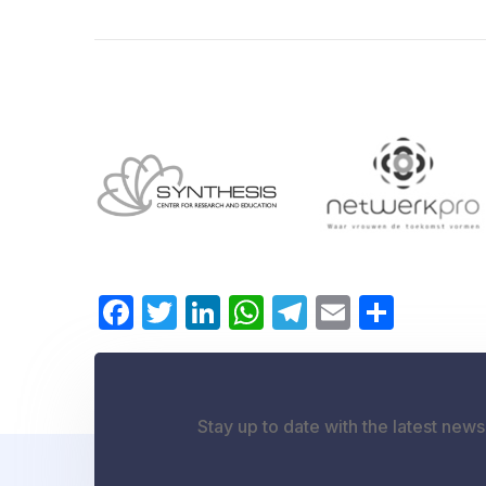
Facebook
Twitter
LinkedIn
WhatsApp
Telegram
Email
Dele
Stay up to date with the latest ne