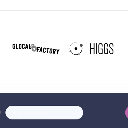
n
ws!