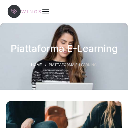
Piattaforma E-Learning
HOME
PIATTAFORMA E-LEARNING